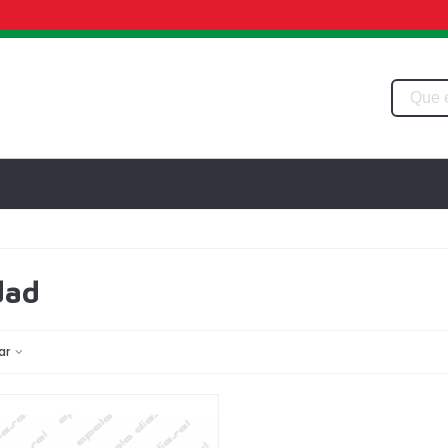
dad
ar